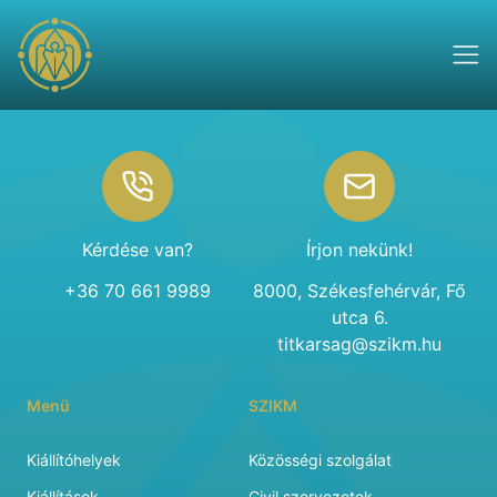
Footer
Kérdése van?
Írjon nekünk!
+36 70 661 9989
8000, Székesfehérvár, Fő
utca 6.
titkarsag@szikm.hu
Menü
SZIKM
Kiállítóhelyek
Közösségi szolgálat
Kiállítások
Civil szervezetek