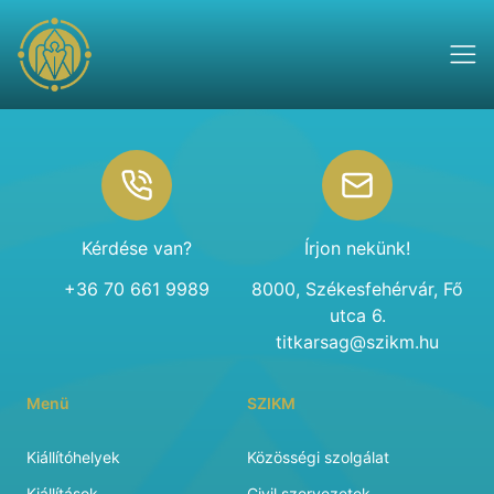
Footer
Kérdése van?
Írjon nekünk!
+36 70 661 9989
8000, Székesfehérvár, Fő
utca 6.
titkarsag@szikm.hu
Menü
SZIKM
Kiállítóhelyek
Közösségi szolgálat
Kiállítások
Civil szervezetek