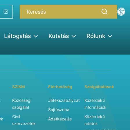
Látogatás
Kutatás
Rólunk
SZIKM
Elérhetőség
Szolgáltatások
k
Közösségi
Játékszabályzat
Közérdekű
szolgálat
információk
Sajtószoba
Civil
Közérdekű
ek
Adatkezelés
szervezetek
adatok