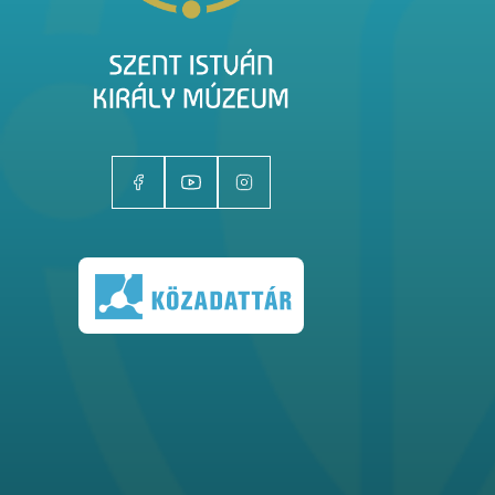
Kiállítóhelyek
Kiállítások
Gyűjtemények
Magazin
Kutatás
Rólunk