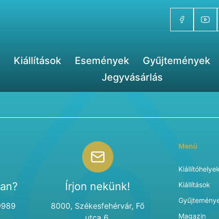
Kiállítások
Események
Gyűjtemények
Jegyvásárlás
Menü
Kiállítóhelye
van?
Írjon nekünk!
Kiállítások
Gyűjtemény
9989
8000, Székesfehérvár, Fő
Magazin
utca 6.