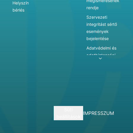
megismerésének
Helyszín
rendje
bérlés
Szervezeti
integritást sértő
események
bejelentése
Adatvédelmi és
adatbiztonsági
szabályzat
Adatkezelés
Játékszabályzat
Vármegyei
hatókörű városi
múzeum
Süti
szolgáltatásai
IMPRESSZUM
beállítások