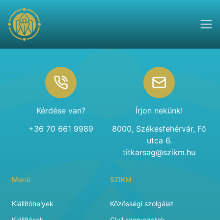
Footer
Kérdése van?
Írjon nekünk!
+36 70 661 9989
8000, Székesfehérvár, Fő
utca 6.
titkarsag@szikm.hu
Menü
SZIKM
Kiállítóhelyek
Közösségi szolgálat
Kiállítások
Civil szervezetek