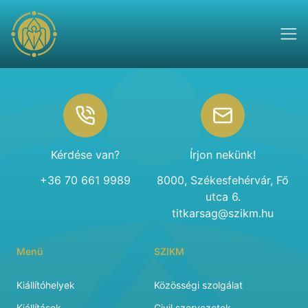
Footer
Kérdése van?
Írjon nekünk!
+36 70 661 9989
8000, Székesfehérvár, Fő
utca 6.
titkarsag@szikm.hu
Menü
SZIKM
Kiállítóhelyek
Közösségi szolgálat
Kiállítások
Civil szervezetek