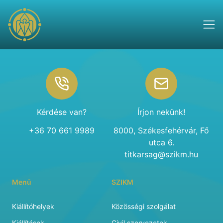
Footer
Kérdése van?
Írjon nekünk!
+36 70 661 9989
8000, Székesfehérvár, Fő
utca 6.
titkarsag@szikm.hu
Menü
SZIKM
Kiállítóhelyek
Közösségi szolgálat
Kiállítások
Civil szervezetek