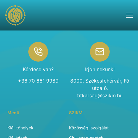
Footer
Kérdése van?
Írjon nekünk!
+36 70 661 9989
8000, Székesfehérvár, Fő
utca 6.
titkarsag@szikm.hu
Menü
SZIKM
Kiállítóhelyek
Közösségi szolgálat
Kiállítások
Civil szervezetek