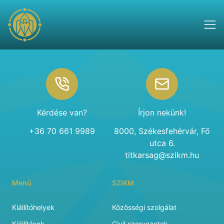
Footer
Kérdése van?
Írjon nekünk!
+36 70 661 9989
8000, Székesfehérvár, Fő
utca 6.
titkarsag@szikm.hu
Menü
SZIKM
Kiállítóhelyek
Közösségi szolgálat
Kiállítások
Civil szervezetek