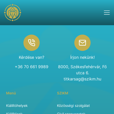
Footer
Kérdése van?
Írjon nekünk!
+36 70 661 9989
8000, Székesfehérvár, Fő
utca 6.
titkarsag@szikm.hu
Menü
SZIKM
Kiállítóhelyek
Közösségi szolgálat
Kiállítások
Civil szervezetek