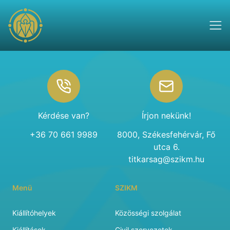
Footer
Kérdése van?
Írjon nekünk!
+36 70 661 9989
8000, Székesfehérvár, Fő
utca 6.
titkarsag@szikm.hu
Menü
SZIKM
Kiállítóhelyek
Közösségi szolgálat
Kiállítások
Civil szervezetek