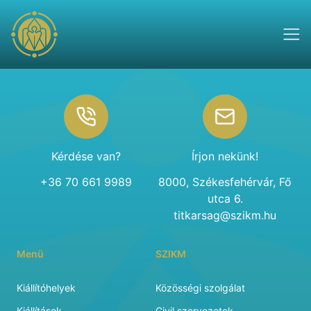
Footer
Kérdése van?
Írjon nekünk!
+36 70 661 9989
8000, Székesfehérvár, Fő
utca 6.
titkarsag@szikm.hu
Menü
SZIKM
Kiállítóhelyek
Közösségi szolgálat
Kiállítások
Civil szervezetek