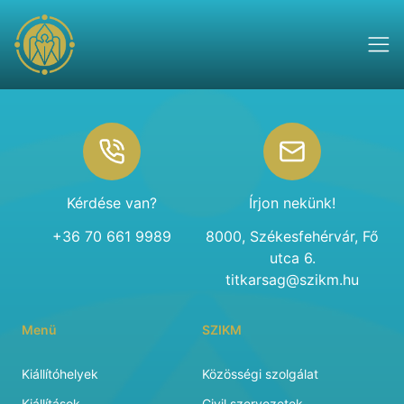
Footer
Kérdése van?
Írjon nekünk!
+36 70 661 9989
8000, Székesfehérvár, Fő
utca 6.
titkarsag@szikm.hu
Menü
SZIKM
Kiállítóhelyek
Közösségi szolgálat
Kiállítások
Civil szervezetek