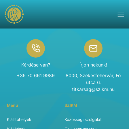
Footer
Kérdése van?
Írjon nekünk!
+36 70 661 9989
8000, Székesfehérvár, Fő
utca 6.
titkarsag@szikm.hu
Menü
SZIKM
Kiállítóhelyek
Közösségi szolgálat
Kiállítások
Civil szervezetek