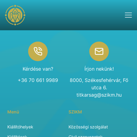
Footer
Kérdése van?
Írjon nekünk!
+36 70 661 9989
8000, Székesfehérvár, Fő
utca 6.
titkarsag@szikm.hu
Menü
SZIKM
Kiállítóhelyek
Közösségi szolgálat
Kiállítások
Civil szervezetek