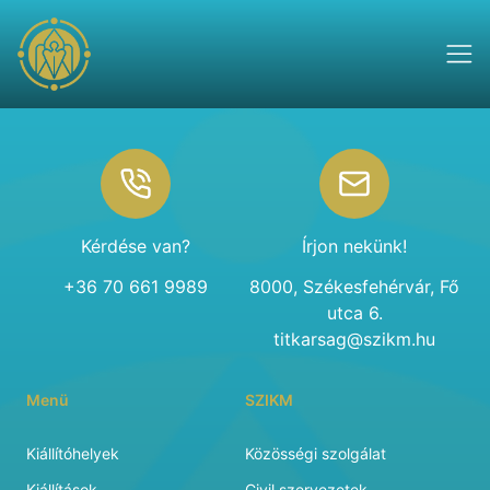
Footer
Kérdése van?
Írjon nekünk!
+36 70 661 9989
8000, Székesfehérvár, Fő
utca 6.
titkarsag@szikm.hu
Menü
SZIKM
Kiállítóhelyek
Közösségi szolgálat
Kiállítások
Civil szervezetek