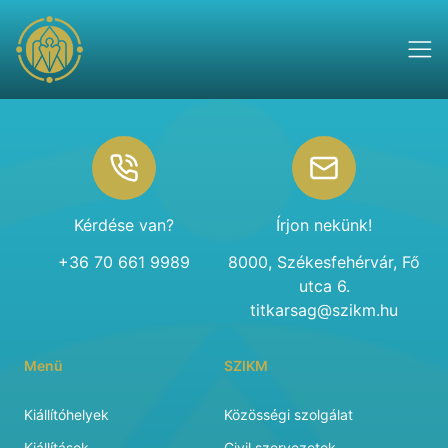
Footer
Kérdése van?
Írjon nekünk!
+36 70 661 9989
8000, Székesfehérvár, Fő
utca 6.
titkarsag@szikm.hu
Menü
SZIKM
Kiállítóhelyek
Közösségi szolgálat
Kiállítások
Civil szervezetek