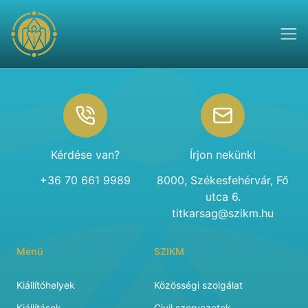
Footer
Kérdése van?
Írjon nekünk!
+36 70 661 9989
8000, Székesfehérvár, Fő
utca 6.
titkarsag@szikm.hu
Menü
SZIKM
Kiállítóhelyek
Közösségi szolgálat
Kiállítások
Civil szervezetek