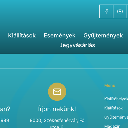
Kiállítások
Események
Gyűjtemények
Jegyvásárlás
Menü
Kiállítóhelye
van?
Írjon nekünk!
Kiállítások
Gyűjtemény
9989
8000, Székesfehérvár, Fő
Magazin
utca 6.