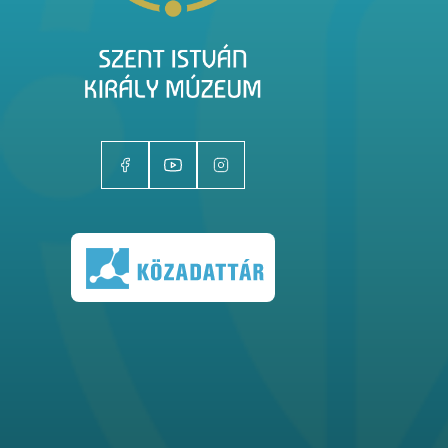
Kiállítóhelyek
Kiállítások
Gyűjtemények
Magazin
Kutatás
Rólunk