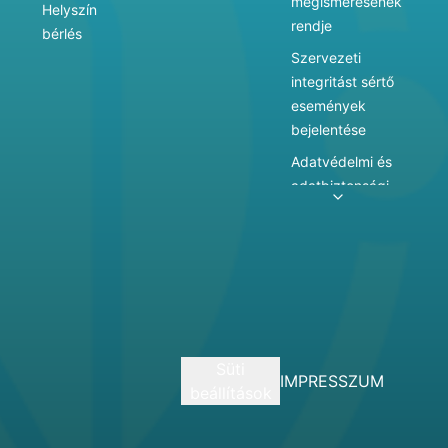
megismerésének
Helyszín
rendje
bérlés
Szervezeti
integritást sértő
események
bejelentése
Adatvédelmi és
adatbiztonsági
szabályzat
Adatkezelés
Játékszabályzat
Vármegyei
hatókörű városi
múzeum
Süti
szolgáltatásai
IMPRESSZUM
beállítások