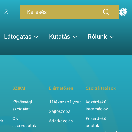
Látogatás
Kutatás
Rólunk
SZIKM
Elérhetőség
Szolgáltatások
k
Közösségi
Játékszabályzat
Közérdekű
szolgálat
információk
Sajtószoba
Civil
Közérdekű
ek
Adatkezelés
szervezetek
adatok