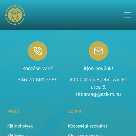
Footer
Kérdése van?
Írjon nekünk!
+36 70 661 9989
8000, Székesfehérvár, Fő
utca 6.
titkarsag@szikm.hu
Menü
SZIKM
Kiállítóhelyek
Közösségi szolgálat
Kiállítások
Civil szervezetek