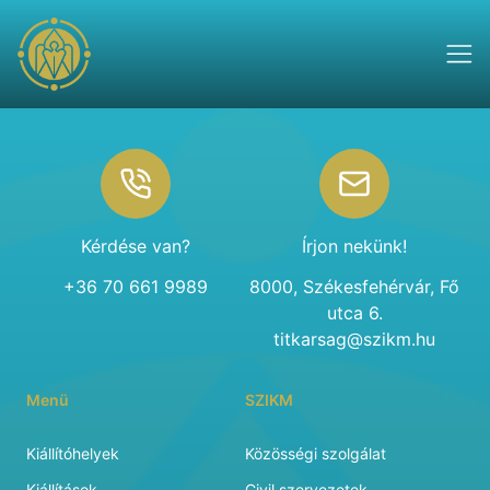
Footer
Kérdése van?
Írjon nekünk!
+36 70 661 9989
8000, Székesfehérvár, Fő
utca 6.
titkarsag@szikm.hu
Menü
SZIKM
Kiállítóhelyek
Közösségi szolgálat
Kiállítások
Civil szervezetek