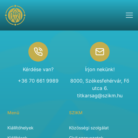
Footer
Kérdése van?
Írjon nekünk!
+36 70 661 9989
8000, Székesfehérvár, Fő
utca 6.
titkarsag@szikm.hu
Menü
SZIKM
Kiállítóhelyek
Közösségi szolgálat
Kiállítások
Civil szervezetek