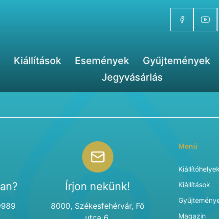
Kiállítások
Események
Gyűjtemények
Jegyvásárlás
Menü
Kiállítóhelye
van?
Írjon nekünk!
Kiállítások
Gyűjtemény
9989
8000, Székesfehérvár, Fő
Magazin
utca 6.