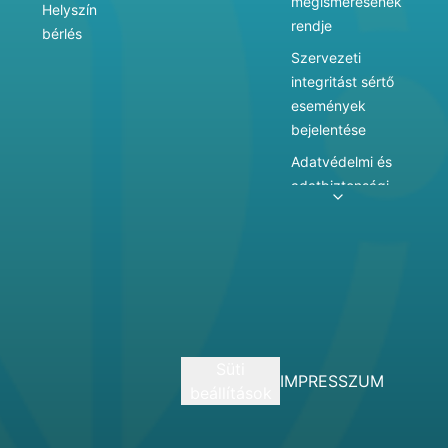
megismerésének
Helyszín
rendje
bérlés
Szervezeti
integritást sértő
események
bejelentése
Adatvédelmi és
adatbiztonsági
szabályzat
Adatkezelés
Játékszabályzat
Vármegyei
hatókörű városi
múzeum
Süti
szolgáltatásai
IMPRESSZUM
beállítások