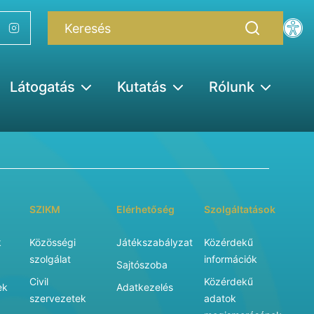
Látogatás
Kutatás
Rólunk
SZIKM
Elérhetőség
Szolgáltatások
k
Közösségi
Játékszabályzat
Közérdekű
szolgálat
információk
Sajtószoba
Civil
Közérdekű
ek
Adatkezelés
szervezetek
adatok