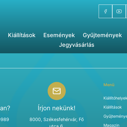
Kiállítások
Események
Gyűjtemények
Jegyvásárlás
Menü
Kiállítóhelye
van?
Írjon nekünk!
Kiállítások
Gyűjtemény
9989
8000, Székesfehérvár, Fő
Magazin
utca 6.