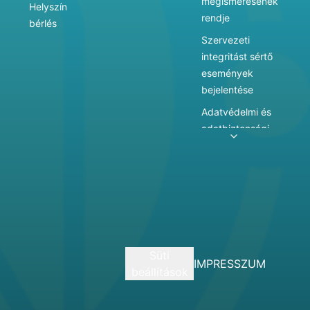
megismerésének
Helyszín
rendje
bérlés
Szervezeti
integritást sértő
események
bejelentése
Adatvédelmi és
adatbiztonsági
szabályzat
Adatkezelés
Játékszabályzat
Vármegyei
hatókörű városi
múzeum
Süti
szolgáltatásai
IMPRESSZUM
beállítások