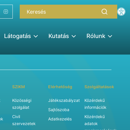
Látogatás
Kutatás
Rólunk
SZIKM
Elérhetőség
Szolgáltatások
k
Közösségi
Játékszabályzat
Közérdekű
szolgálat
információk
Sajtószoba
Civil
Közérdekű
ek
Adatkezelés
szervezetek
adatok