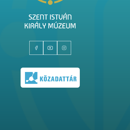
Kiállítóhelyek
Kiállítások
Gyűjtemények
Magazin
Kutatás
Rólunk