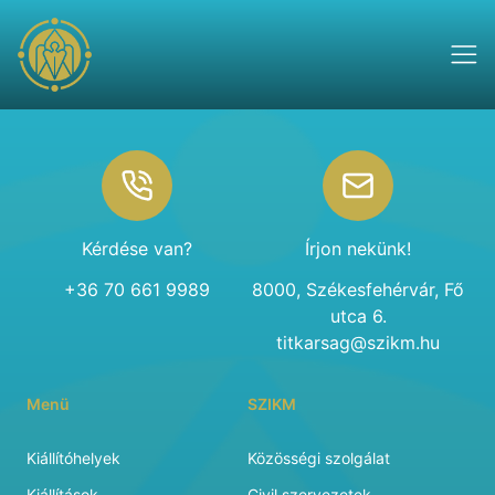
Footer
Kérdése van?
Írjon nekünk!
+36 70 661 9989
8000, Székesfehérvár, Fő
utca 6.
titkarsag@szikm.hu
Menü
SZIKM
Kiállítóhelyek
Közösségi szolgálat
Kiállítások
Civil szervezetek