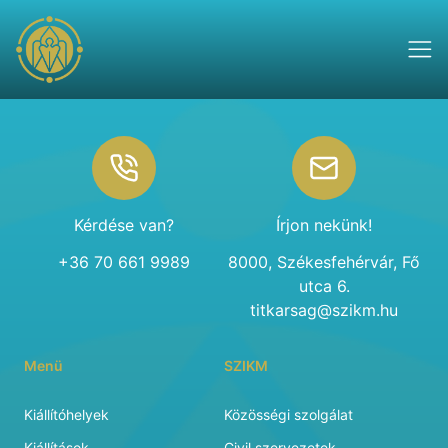
Footer
Kérdése van?
Írjon nekünk!
+36 70 661 9989
8000, Székesfehérvár, Fő
utca 6.
titkarsag@szikm.hu
Menü
SZIKM
Kiállítóhelyek
Közösségi szolgálat
Kiállítások
Civil szervezetek