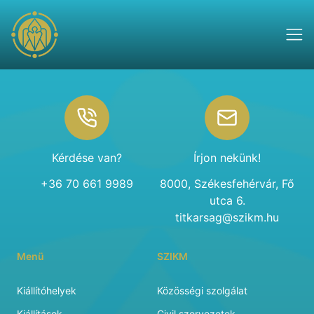
Footer
Kérdése van?
Írjon nekünk!
+36 70 661 9989
8000, Székesfehérvár, Fő
utca 6.
titkarsag@szikm.hu
Menü
SZIKM
Kiállítóhelyek
Közösségi szolgálat
Kiállítások
Civil szervezetek