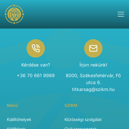
Footer
Kérdése van?
Írjon nekünk!
+36 70 661 9989
8000, Székesfehérvár, Fő
utca 6.
titkarsag@szikm.hu
Menü
SZIKM
Kiállítóhelyek
Közösségi szolgálat
Kiállítások
Civil szervezetek