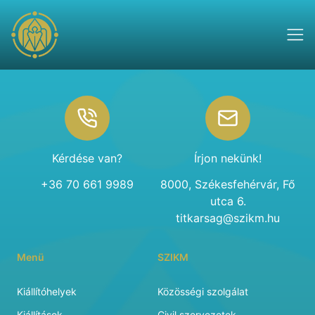
Footer
Kérdése van?
Írjon nekünk!
+36 70 661 9989
8000, Székesfehérvár, Fő
utca 6.
titkarsag@szikm.hu
Menü
SZIKM
Kiállítóhelyek
Közösségi szolgálat
Kiállítások
Civil szervezetek