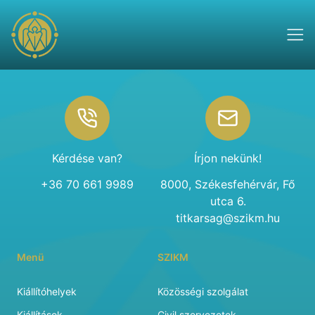
Footer
Kérdése van?
Írjon nekünk!
+36 70 661 9989
8000, Székesfehérvár, Fő
utca 6.
titkarsag@szikm.hu
Menü
SZIKM
Kiállítóhelyek
Közösségi szolgálat
Kiállítások
Civil szervezetek