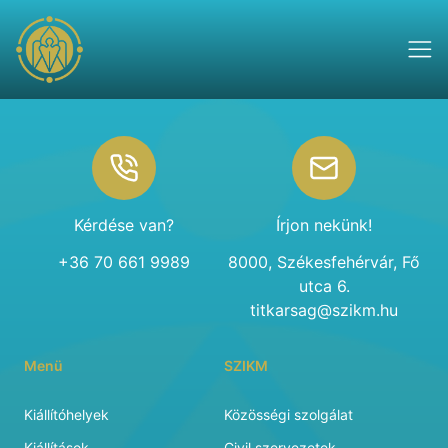
Footer
Kérdése van?
Írjon nekünk!
+36 70 661 9989
8000, Székesfehérvár, Fő
utca 6.
titkarsag@szikm.hu
Menü
SZIKM
Kiállítóhelyek
Közösségi szolgálat
Kiállítások
Civil szervezetek