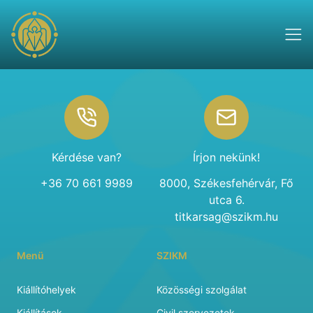
Footer
Kérdése van?
Írjon nekünk!
+36 70 661 9989
8000, Székesfehérvár, Fő
utca 6.
titkarsag@szikm.hu
Menü
SZIKM
Kiállítóhelyek
Közösségi szolgálat
Kiállítások
Civil szervezetek