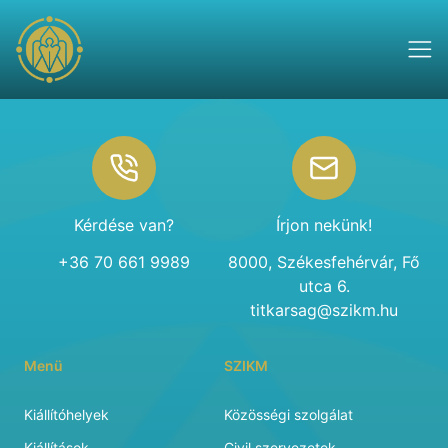
Footer
Kérdése van?
Írjon nekünk!
+36 70 661 9989
8000, Székesfehérvár, Fő
utca 6.
titkarsag@szikm.hu
Menü
SZIKM
Kiállítóhelyek
Közösségi szolgálat
Kiállítások
Civil szervezetek