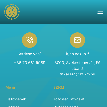
Footer
Kérdése van?
Írjon nekünk!
+36 70 661 9989
8000, Székesfehérvár, Fő
utca 6.
titkarsag@szikm.hu
Menü
SZIKM
Kiállítóhelyek
Közösségi szolgálat
Kiállítások
Civil szervezetek