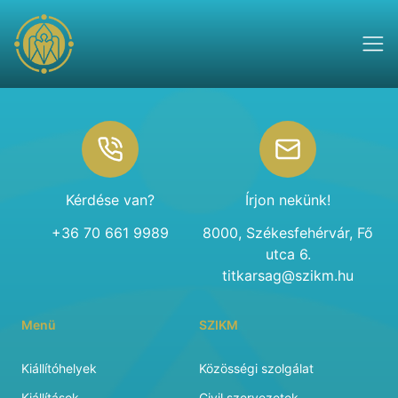
Footer
Kérdése van?
Írjon nekünk!
+36 70 661 9989
8000, Székesfehérvár, Fő
utca 6.
titkarsag@szikm.hu
Menü
SZIKM
Kiállítóhelyek
Közösségi szolgálat
Kiállítások
Civil szervezetek