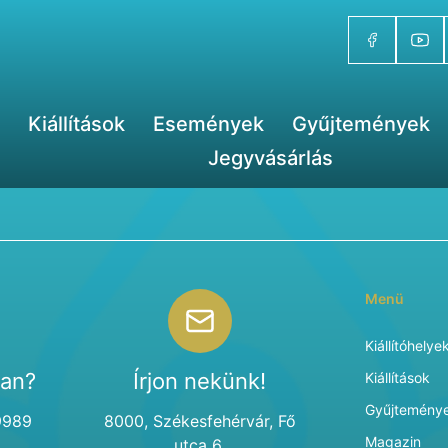
Kiállítások
Események
Gyűjtemények
Jegyvásárlás
Menü
Kiállítóhelye
van?
Írjon nekünk!
Kiállítások
Gyűjtemény
9989
8000, Székesfehérvár, Fő
Magazin
utca 6.