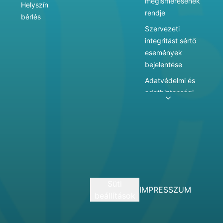
megismerésének
Helyszín
rendje
bérlés
Szervezeti
integritást sértő
események
bejelentése
Adatvédelmi és
adatbiztonsági
szabályzat
Adatkezelés
Játékszabályzat
Vármegyei
hatókörű városi
múzeum
Süti
szolgáltatásai
IMPRESSZUM
beállítások