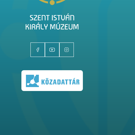
Kiállítóhelyek
Kiállítások
Gyűjtemények
Magazin
Kutatás
Rólunk