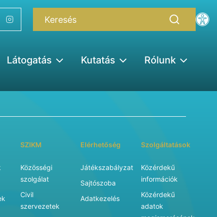
Látogatás
Kutatás
Rólunk
SZIKM
Elérhetőség
Szolgáltatások
k
Közösségi
Játékszabályzat
Közérdekű
szolgálat
információk
Sajtószoba
Civil
Közérdekű
ek
Adatkezelés
szervezetek
adatok