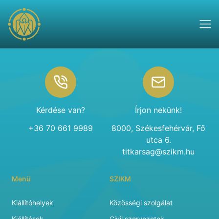
Footer
Kérdése van?
Írjon nekünk!
+36 70 661 9989
8000, Székesfehérvár, Fő
utca 6.
titkarsag@szikm.hu
Menü
SZIKM
Kiállítóhelyek
Közösségi szolgálat
Kiállítások
Civil szervezetek