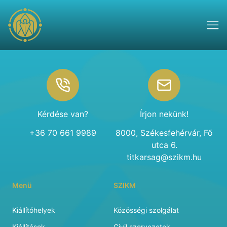
Footer
Kérdése van?
Írjon nekünk!
+36 70 661 9989
8000, Székesfehérvár, Fő
utca 6.
titkarsag@szikm.hu
Menü
SZIKM
Kiállítóhelyek
Közösségi szolgálat
Kiállítások
Civil szervezetek