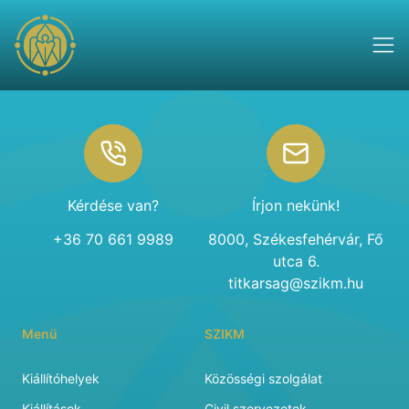
Footer
Kérdése van?
Írjon nekünk!
+36 70 661 9989
8000, Székesfehérvár, Fő
utca 6.
titkarsag@szikm.hu
Menü
SZIKM
Kiállítóhelyek
Közösségi szolgálat
Kiállítások
Civil szervezetek