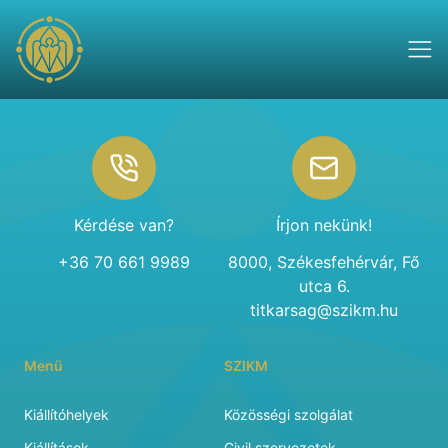
Footer
Kérdése van?
Írjon nekünk!
+36 70 661 9989
8000, Székesfehérvár, Fő
utca 6.
titkarsag@szikm.hu
Menü
SZIKM
Kiállítóhelyek
Közösségi szolgálat
Kiállítások
Civil szervezetek