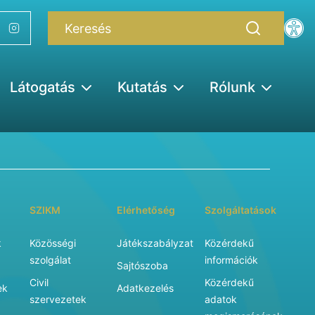
Látogatás
Kutatás
Rólunk
SZIKM
Elérhetőség
Szolgáltatások
k
Közösségi
Játékszabályzat
Közérdekű
szolgálat
információk
Sajtószoba
Civil
Közérdekű
ek
Adatkezelés
szervezetek
adatok