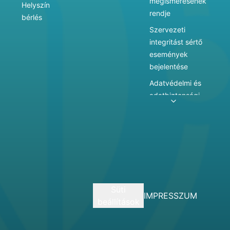
megismerésének
Helyszín
rendje
bérlés
Szervezeti
integritást sértő
események
bejelentése
Adatvédelmi és
adatbiztonsági
szabályzat
Adatkezelés
Játékszabályzat
Vármegyei
hatókörű városi
múzeum
Süti
szolgáltatásai
IMPRESSZUM
beállítások