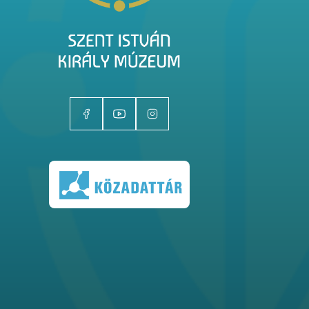
Kiállítóhelyek
Kiállítások
Gyűjtemények
Magazin
Kutatás
Rólunk