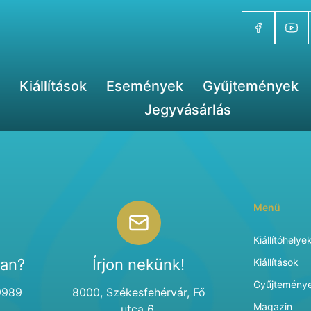
Kiállítások
Események
Gyűjtemények
Jegyvásárlás
Menü
Kiállítóhelye
van?
Írjon nekünk!
Kiállítások
Gyűjtemény
9989
8000, Székesfehérvár, Fő
Magazin
utca 6.