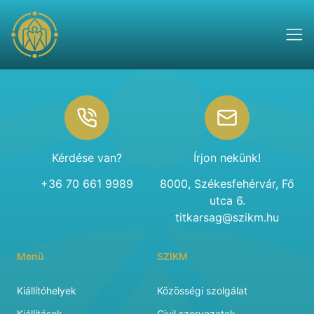
Footer
Kérdése van?
Írjon nekünk!
+36 70 661 9989
8000, Székesfehérvár, Fő
utca 6.
titkarsag@szikm.hu
Menü
SZIKM
Kiállítóhelyek
Közösségi szolgálat
Kiállítások
Civil szervezetek