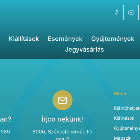
Kiállítások
Események
Gyűjtemények
Jegyvásárlás
Menü
Kiállítóhelye
van?
Írjon nekünk!
Kiállítások
Gyűjtemény
9989
8000, Székesfehérvár, Fő
Magazin
utca 6.