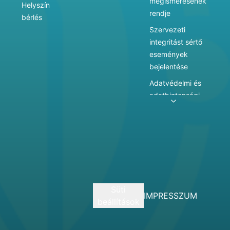
megismerésének
Helyszín
rendje
bérlés
Szervezeti
integritást sértő
események
bejelentése
Adatvédelmi és
adatbiztonsági
szabályzat
Adatkezelés
Játékszabályzat
Vármegyei
hatókörű városi
múzeum
Süti
szolgáltatásai
IMPRESSZUM
beállítások