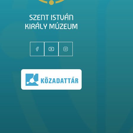
Kiállítóhelyek
Kiállítások
Gyűjtemények
Magazin
Kutatás
Rólunk