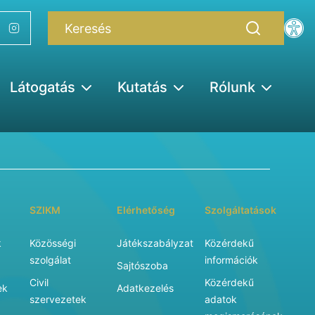
Látogatás
Kutatás
Rólunk
SZIKM
Elérhetőség
Szolgáltatások
k
Közösségi
Játékszabályzat
Közérdekű
szolgálat
információk
Sajtószoba
Civil
Közérdekű
ek
Adatkezelés
szervezetek
adatok