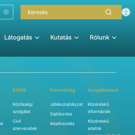
Látogatás
Kutatás
Rólunk
SZIKM
Elérhetőség
Szolgáltatások
k
Közösségi
Játékszabályzat
Közérdekű
szolgálat
információk
Sajtószoba
Civil
Közérdekű
ek
Adatkezelés
szervezetek
adatok