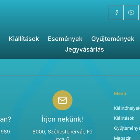
Kiállítások
Események
Gyűjtemények
Jegyvásárlás
Menü
Kiállítóhelye
van?
Írjon nekünk!
Kiállítások
Gyűjtemény
9989
8000, Székesfehérvár, Fő
Magazin
utca 6.