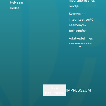
megismerésének
Helyszín
rendje
bérlés
Szervezeti
integritást sértő
események
bejelentése
Adatvédelmi és
adatbiztonsági
szabályzat
Adatkezelés
Játékszabályzat
Vármegyei
hatókörű városi
múzeum
Süti
szolgáltatásai
IMPRESSZUM
beállítások