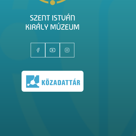
Kiállítóhelyek
Kiállítások
Gyűjtemények
Magazin
Kutatás
Rólunk