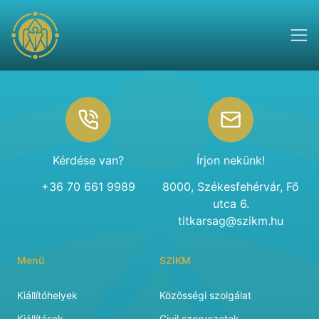
Footer
Kérdése van?
Írjon nekünk!
+36 70 661 9989
8000, Székesfehérvár, Fő
utca 6.
titkarsag@szikm.hu
Menü
SZIKM
Kiállítóhelyek
Közösségi szolgálat
Kiállítások
Civil szervezetek