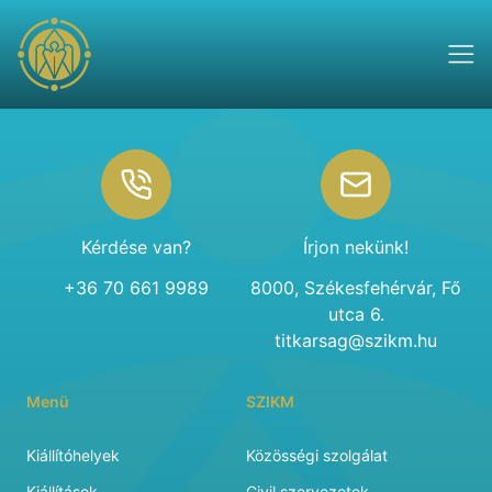
Footer
Kérdése van?
Írjon nekünk!
+36 70 661 9989
8000, Székesfehérvár, Fő
utca 6.
titkarsag@szikm.hu
Menü
SZIKM
Kiállítóhelyek
Közösségi szolgálat
Kiállítások
Civil szervezetek