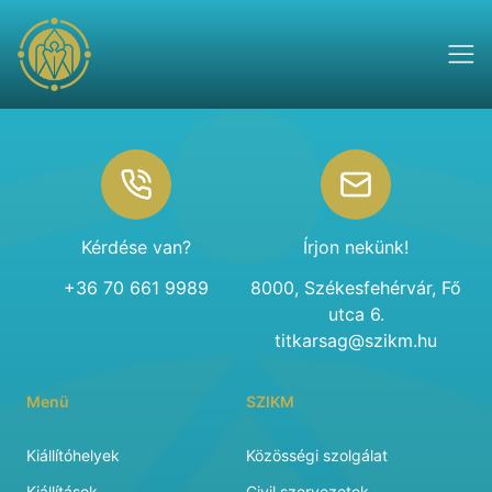
Footer
Kérdése van?
Írjon nekünk!
+36 70 661 9989
8000, Székesfehérvár, Fő
utca 6.
titkarsag@szikm.hu
Menü
SZIKM
Kiállítóhelyek
Közösségi szolgálat
Kiállítások
Civil szervezetek