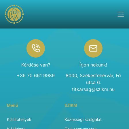
Footer
Kérdése van?
Írjon nekünk!
+36 70 661 9989
8000, Székesfehérvár, Fő
utca 6.
titkarsag@szikm.hu
Menü
SZIKM
Kiállítóhelyek
Közösségi szolgálat
Kiállítások
Civil szervezetek