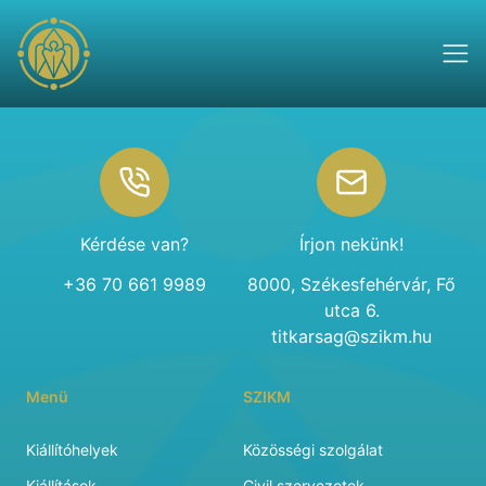
Footer
Kérdése van?
Írjon nekünk!
+36 70 661 9989
8000, Székesfehérvár, Fő
utca 6.
titkarsag@szikm.hu
Menü
SZIKM
Kiállítóhelyek
Közösségi szolgálat
Kiállítások
Civil szervezetek