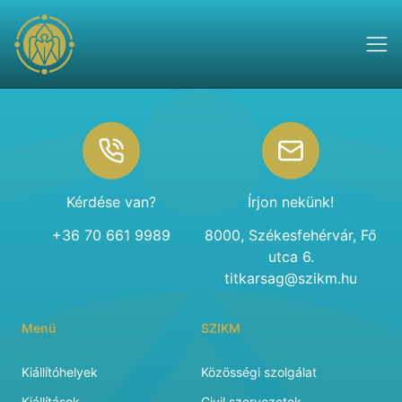
Footer
Kérdése van?
Írjon nekünk!
+36 70 661 9989
8000, Székesfehérvár, Fő
utca 6.
titkarsag@szikm.hu
Menü
SZIKM
Kiállítóhelyek
Közösségi szolgálat
Kiállítások
Civil szervezetek