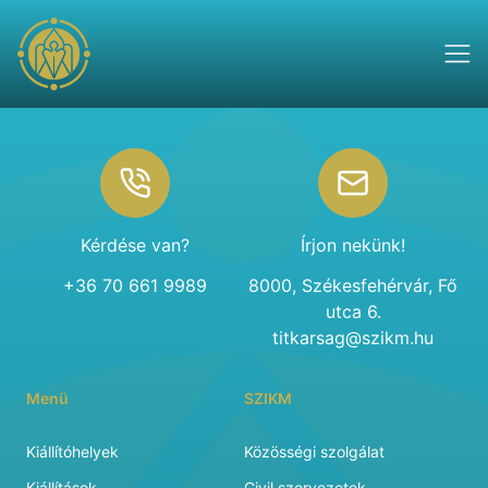
Footer
Kérdése van?
Írjon nekünk!
+36 70 661 9989
8000, Székesfehérvár, Fő
utca 6.
titkarsag@szikm.hu
Menü
SZIKM
Kiállítóhelyek
Közösségi szolgálat
Kiállítások
Civil szervezetek